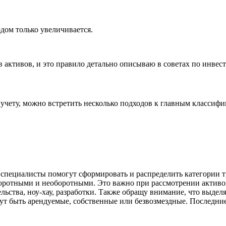
дом только увеличивается.
в активов, и это правило детально описываю в советах по инве
ух учету, можно встретить несколько подходов к главным класси
ак специалисты помогут сформировать и распределить категории
оротными и необоротными. Это важно при рассмотрении активов
льства, ноу-хау, разработки. Также обращу внимание, что выде
ут быть арендуемые, собственные или безвозмездные. Последние, 