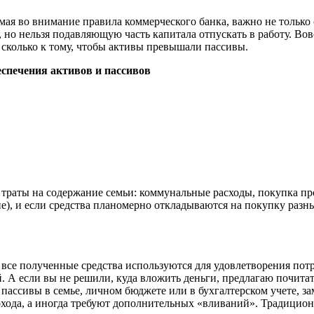
мая во внимание правила коммерческого банка, важно не только 
но нельзя подавляющую часть капитала отпускать в работу. Вов
 сколько к тому, чтобы активы превышали пассивы.
еспечения активов и пассивов
 траты на содержание семьи: коммунальные расходы, покупка пр
е), и если средства планомерно откладываются на покупку разн
 все полученные средства используются для удовлетворения пот
. А если вы не решили, куда вложить деньги, предлагаю почита
пассивы в семье, личном бюджете или в бухгалтерском учете, з
охода, а иногда требуют дополнительных «вливаний». Традицио