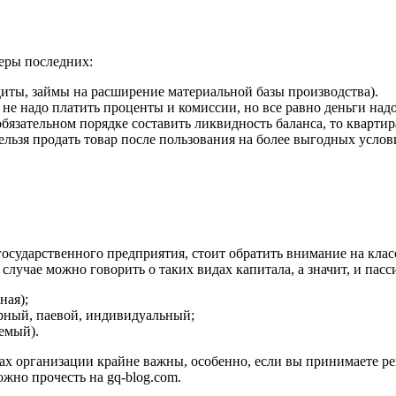
меры последних:
диты, займы на расширение материальной базы производства).
, не надо платить проценты и комиссии, но все равно деньги надо
бязательном порядке составить ликвидность баланса, то кварти
 нельзя продать товар после пользования на более выгодных усл
государственного предприятия, стоит обратить внимание на кла
 случае можно говорить о таких видах капитала, а значит, и пасс
ная);
рный, паевой, индивидуальный;
емый).
ах организации крайне важны, особенно, если вы принимаете р
ожно прочесть на gq-blog.com.