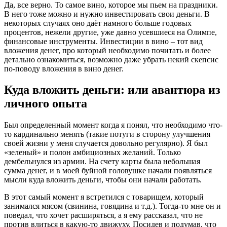
Да, все верно. То самое вино, которое мы пьем на праздники.
В него тоже можно и нужно инвестировать свои деньги. В
некоторых случаях оно даёт намного больше годовых
процентов, нежели другие, уже давно усевшиеся на Олимпе,
финансовые инструменты. Инвестиции в вино – тот вид
вложения денег, про который необходимо почитать и более
детально ознакомиться, возможно даже убрать некий скепсис
по-поводу вложения в вино денег.
Куда вложить деньги: или авантюра из
личного опыта
Был определенный момент когда я понял, что необходимо что-
то кардинально менять (такие потуги в сторону улучшения
своей жизни у меня случается довольно регулярно). Я был
«зеленый» и полон амбициозных желаний. Только
дембельнулся из армии. На счету карты была небольшая
сумма денег, и в моей буйной головушке начали появляться
мысли куда вложить деньги, чтобы они начали работать.
В этот самый момент я встретился с товарищем, который
занимался мясом (свинина, говядина и т.д.). Тогда-то мне он и
поведал, что хочет расширяться, а я ему рассказал, что не
против влиться в какую-то движуху. Посидев и подумав, что