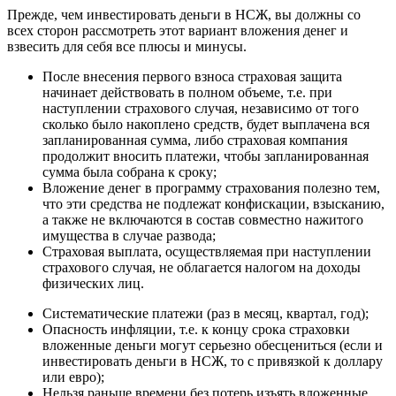
Прежде, чем инвестировать деньги в НСЖ, вы должны со
всех сторон рассмотреть этот вариант вложения денег и
взвесить для себя все плюсы и минусы.
После внесения первого взноса страховая защита
начинает действовать в полном объеме, т.е. при
наступлении страхового случая, независимо от того
сколько было накоплено средств, будет выплачена вся
запланированная сумма, либо страховая компания
продолжит вносить платежи, чтобы запланированная
сумма была собрана к сроку;
Вложение денег в программу страхования полезно тем,
что эти средства не подлежат конфискации, взысканию,
а также не включаются в состав совместно нажитого
имущества в случае развода;
Страховая выплата, осуществляемая при наступлении
страхового случая, не облагается налогом на доходы
физических лиц.
Систематические платежи (раз в месяц, квартал, год);
Опасность инфляции, т.е. к концу срока страховки
вложенные деньги могут серьезно обесцениться (если и
инвестировать деньги в НСЖ, то с привязкой к доллару
или евро);
Нельзя раньше времени без потерь изъять вложенные