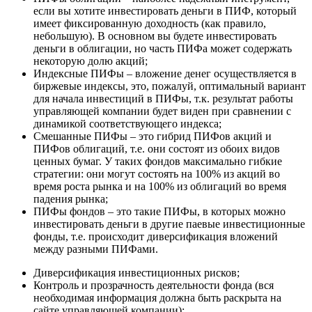
если вы хотите инвестировать деньги в ПИФ, который
имеет фиксированную доходность (как правило,
небольшую). В основном вы будете инвестировать
деньги в облигации, но часть ПИФа может содержать
некоторую долю акций;
Индексные ПИФы – вложение денег осуществляется в
биржевые индексы, это, пожалуй, оптимальный вариант
для начала инвестиций в ПИФы, т.к. результат работы
управляющей компании будет виден при сравнении с
динамикой соответствующего индекса;
Смешанные ПИФы – это гибрид ПИФов акций и
ПИФов облигаций, т.е. они состоят из обоих видов
ценных бумаг. У таких фондов максимально гибкие
стратегии: они могут состоять на 100% из акций во
время роста рынка и на 100% из облигаций во время
падения рынка;
ПИФы фондов – это такие ПИФы, в которых можно
инвестировать деньги в другие паевые инвестиционные
фонды, т.е. происходит диверсификация вложений
между разными ПИФами.
Диверсификация инвестиционных рисков;
Контроль и прозрачность деятельности фонда (вся
необходимая информация должна быть раскрыта на
сайте управляющей компании);