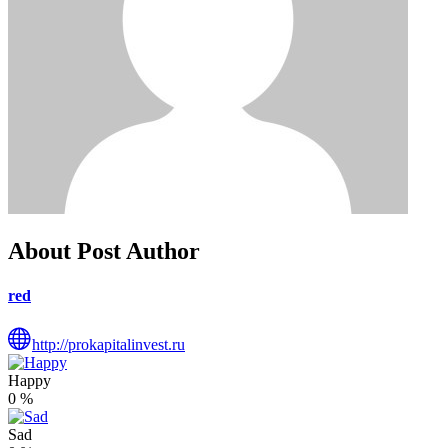
About Post Author
red
http://prokapitalinvest.ru
Happy
0
%
Sad