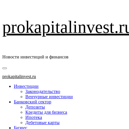
Перейти
prokapitalinvest.r
к
содержимому
Новости инвестиций и финансов
Основное
меню
prokapitalinvest.ru
Инвестиции
Законодательство
Венчурные инвестиции
Банковский сектор
Депозиты
Кредиты для бизнеса
Ипотека
Дебетовые карты
Бизнес