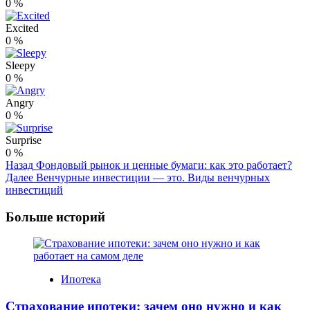
0
%
Excited
0
%
Sleepy
0
%
Angry
0
%
Surprise
0
%
Post
Назад
Фондовый рынок и ценные бумаги: как это работает?
Далее
Венчурные инвестиции — это. Виды венчурных
Navigation
инвестиций
Больше историй
Ипотека
Страхование ипотеки: зачем оно нужно и как