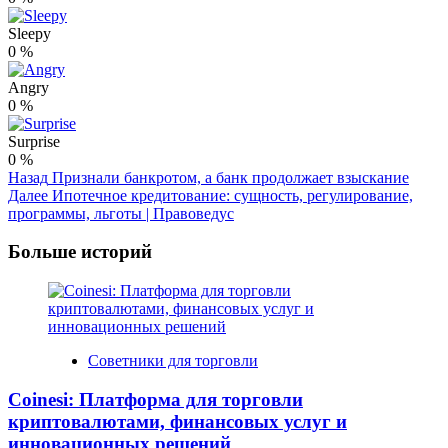
Sleepy
0
%
Angry
0
%
Surprise
0
%
Post
Назад
Признали банкротом, а банк продолжает взыскание
Далее
Ипотечное кредитование: сущность, регулирование,
Navigation
программы, льготы | Правоведус
Больше историй
Советники для торговли
Coinesi: Платформа для торговли
криптовалютами, финансовых услуг и
инновационных решений