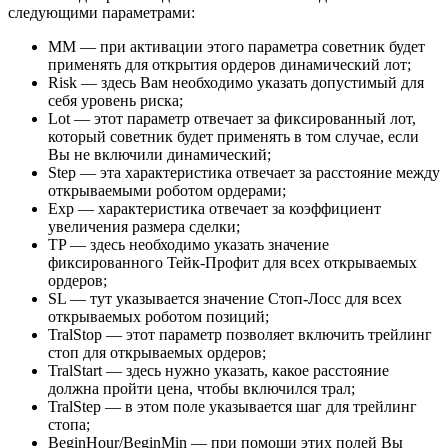
следующими параметрами:
MM — при активации этого параметра советник будет
применять для открытия ордеров динамический лот;
Risk — здесь Вам необходимо указать допустимый для
себя уровень риска;
Lot — этот параметр отвечает за фиксированный лот,
который советник будет применять в том случае, если
Вы не включили динамический;
Step — эта характеристика отвечает за расстояние между
открываемыми роботом ордерами;
Exp — характеристика отвечает за коэффициент
увеличения размера сделки;
TP — здесь необходимо указать значение
фиксированного Тейк-Профит для всех открываемых
ордеров;
SL — тут указывается значение Стоп-Лосс для всех
открываемых роботом позиций;
TralStop — этот параметр позволяет включить трейлинг
стоп для открываемых ордеров;
TralStart — здесь нужно указать, какое расстояние
должна пройти цена, чтобы включился трал;
TralStep — в этом поле указывается шаг для трейлинг
стопа;
BeginHour/BeginMin — при помощи этих полей Вы