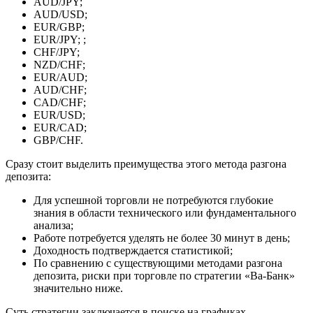
AUD/JPY;
AUD/USD;
EUR/GBP;
EUR/JPY; ;
CHF/JPY;
NZD/CHF;
EUR/AUD;
AUD/CHF;
CAD/CHF;
EUR/USD;
EUR/CAD;
GBP/CHF.
Сразу стоит выделить преимущества этого метода разгона
депозита:
Для успешной торговли не потребуются глубокие
знания в области технического или фундаментального
анализа;
Работе потребуется уделять не более 30 минут в день;
Доходность подтверждается статистикой;
По сравнению с существующими методами разгона
депозита, риски при торговле по стратегии «Ва-Банк»
значительно ниже.
Суть стратегии заключается в поиске на графиках