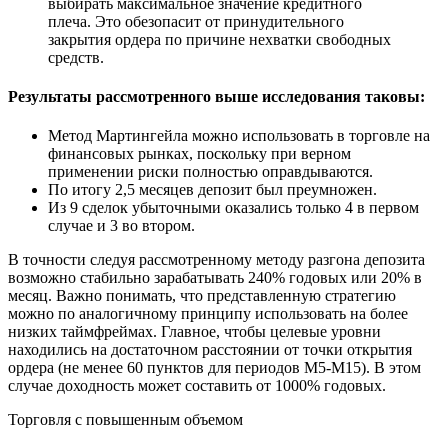
выбирать максимальное значение кредитного
плеча. Это обезопасит от принудительного
закрытия ордера по причине нехватки свободных
средств.
Результаты рассмотренного выше исследования таковы:
Метод Мартингейла можно использовать в торговле на
финансовых рынках, поскольку при верном
применении риски полностью оправдываются.
По итогу 2,5 месяцев депозит был преумножен.
Из 9 сделок убыточными оказались только 4 в первом
случае и 3 во втором.
В точности следуя рассмотренному методу разгона депозита
возможно стабильно зарабатывать 240% годовых или 20% в
месяц. Важно понимать, что представленную стратегию
можно по аналогичному принципу использовать на более
низких таймфреймах. Главное, чтобы целевые уровни
находились на достаточном расстоянии от точки открытия
ордера (не менее 60 пунктов для периодов М5-М15). В этом
случае доходность может составить от 1000% годовых.
Торговля с повышенным объемом