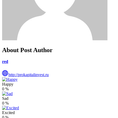
About Post Author
red
http://prokapitalinvest.ru
Happy
0
%
Sad
0
%
Excited
0
%