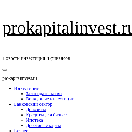
Перейти
prokapitalinvest.r
к
содержимому
Новости инвестиций и финансов
Основное
меню
prokapitalinvest.ru
Инвестиции
Законодательство
Венчурные инвестиции
Банковский сектор
Депозиты
Кредиты для бизнеса
Ипотека
Дебетовые карты
Бизнес