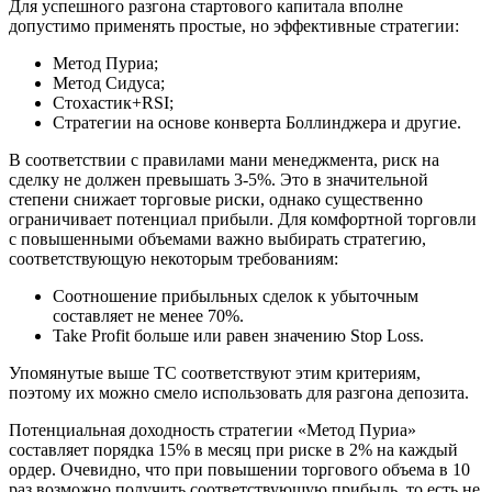
Для успешного разгона стартового капитала вполне
допустимо применять простые, но эффективные стратегии:
Метод Пуриа;
Метод Сидуса;
Стохастик+RSI;
Стратегии на основе конверта Боллинджера и другие.
В соответствии с правилами мани менеджмента, риск на
сделку не должен превышать 3-5%. Это в значительной
степени снижает торговые риски, однако существенно
ограничивает потенциал прибыли. Для комфортной торговли
с повышенными объемами важно выбирать стратегию,
соответствующую некоторым требованиям:
Соотношение прибыльных сделок к убыточным
составляет не менее 70%.
Take Profit больше или равен значению Stop Loss.
Упомянутые выше ТС соответствуют этим критериям,
поэтому их можно смело использовать для разгона депозита.
Потенциальная доходность стратегии «Метод Пуриа»
составляет порядка 15% в месяц при риске в 2% на каждый
ордер. Очевидно, что при повышении торгового объема в 10
раз возможно получить соответствующую прибыль, то есть не