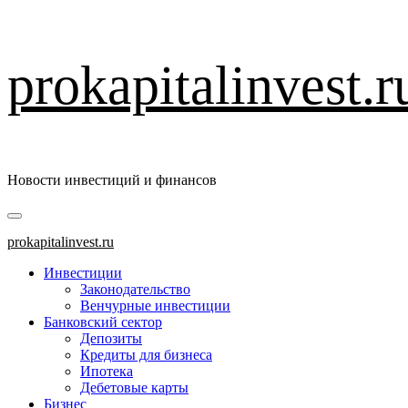
Перейти
prokapitalinvest.r
к
содержимому
Новости инвестиций и финансов
Основное
меню
prokapitalinvest.ru
Инвестиции
Законодательство
Венчурные инвестиции
Банковский сектор
Депозиты
Кредиты для бизнеса
Ипотека
Дебетовые карты
Бизнес