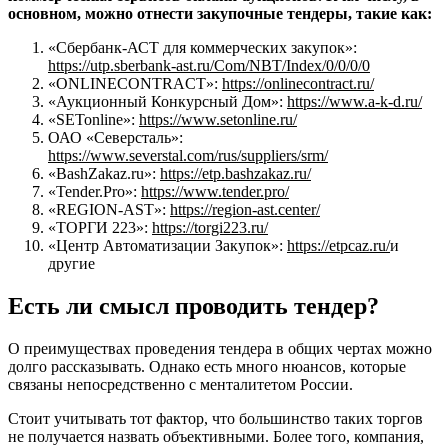
основном, можно отнести закупочные тендеры, такие как:
«Сбербанк-АСТ для коммерческих закупок»:
https://utp.sberbank-ast.ru/Com/NBT/Index/0/0/0/0
«ONLINECONTRACT»:
https://onlinecontract.ru/
«Аукционный Конкурсный Дом»:
https://www.a-k-d.ru/
«SETonline»:
https://www.setonline.ru/
ОАО «Северсталь»:
https://www.severstal.com/rus/suppliers/srm/
«BashZakaz.ru»:
https://etp.bashzakaz.ru/
«Tender.Pro»:
https://www.tender.pro/
«REGION-AST»:
https://region-ast.center/
«ТОРГИ 223»:
https://torgi223.ru/
«Центр Автоматизации Закупок»:
https://etpcaz.ru/
и
другие
Есть ли смысл проводить тендер?
О преимуществах проведения тендера в общих чертах можно
долго рассказывать. Однако есть много нюансов, которые
связаны непосредственно с менталитетом России.
Стоит учитывать тот фактор, что большинство таких торгов
не получается назвать объективными. Более того, компания,