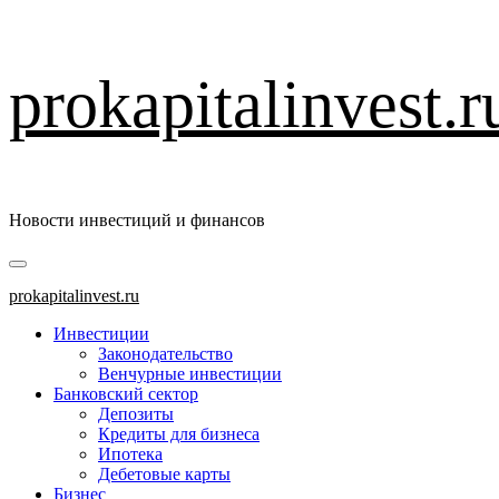
Перейти
prokapitalinvest.r
к
содержимому
Новости инвестиций и финансов
Основное
меню
prokapitalinvest.ru
Инвестиции
Законодательство
Венчурные инвестиции
Банковский сектор
Депозиты
Кредиты для бизнеса
Ипотека
Дебетовые карты
Бизнес