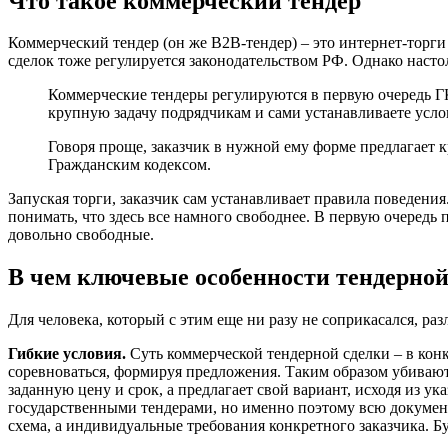
Что такое коммерческий тендер
Коммерческий тендер (он же B2B-тендер) – это интернет-торги
сделок тоже регулируется законодательством РФ. Однако настол
Коммерческие тендеры регулируются в первую очередь Г
крупную задачу подрядчикам и сами устанавливаете услов
Говоря проще, заказчик в нужной ему форме предлагает к
Гражданским кодексом.
Запуская торги, заказчик сам устанавливает правила поведени
понимать, что здесь все намного свободнее. В первую очередь 
довольно свободные.
В чем ключевые особенности тендерной
Для человека, который с этим еще ни разу не соприкасался, р
Гибкие условия.
Суть коммерческой тендерной сделки – в конк
соревноваться, формируя предложения. Таким образом убивают 
заданную цену и срок, а предлагает свой вариант, исходя из ук
государственными тендерами, но именно поэтому всю докумен
схема, а индивидуальные требования конкретного заказчика. Б