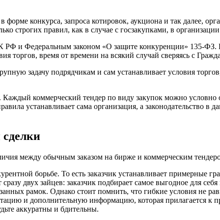
 в форме конкурса, запроса котировок, аукциона и так далее, о
ько строгих правил, как в случае с госзакупками, в организации
К РФ и Федеральным законом «О защите конкуренции» 135-ФЗ. Г
ия торгов, время от времени на всякий случай сверяясь с Гражд
рупную задачу подрядчикам и сам устанавливает условия торгов,
я. Каждый коммерческий тендер по виду закупок можно условно 
правила устанавливает сама организация, а законодательство в д
 сделки
азличия между обычным заказом на бирже и коммерческим тендеро
урентной борьбе. То есть заказчик устанавливает примерные гр
сразу двух зайцев: заказчик подбирает самое выгодное для себя
азанных рамок. Однако стоит помнить, что гибкие условия не равн
тацию и дополнительную информацию, которая прилагается к про
удьте аккуратны и бдительны.