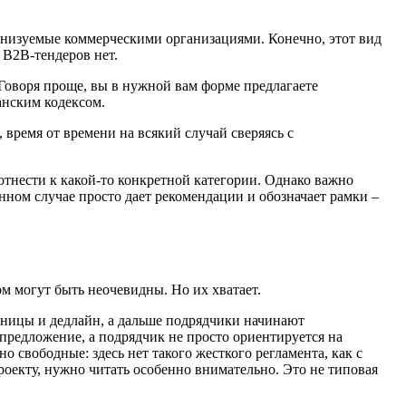
рганизуемые коммерческими организациями. Конечно, этот вид
 B2B-тендеров нет.
оворя проще, вы в нужной вам форме предлагаете
анским кодексом.
 время от времени на всякий случай сверяясь с
отнести к какой-то конкретной категории. Однако важно
анном случае просто дает рекомендации и обозначает рамки –
м могут быть неочевидны. Но их хватает.
аницы и дедлайн, а дальше подрядчики начинают
 предложение, а подрядчик не просто ориентируется на
о свободные: здесь нет такого жесткого регламента, как с
екту, нужно читать особенно внимательно. Это не типовая