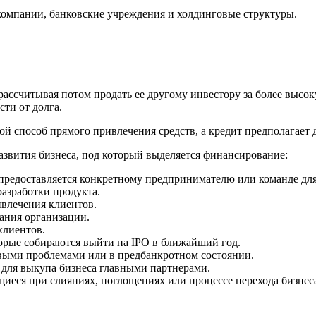
омпании, банковские учреждения и холдинговые структуры.
рассчитывая потом продать ее другому инвестору за более высок
ти от долга.
ой способ прямого привлечения средств, а кредит предполагает
азвития бизнеса, под который выделяется финансирование:
 предоставляется конкретному предпринимателю или команде для
азработки продукта.
ивлечения клиентов.
ания организации.
клиентов.
орые собираются выйти на IPO в ближайший год.
выми проблемами или в предбанкротном состоянии.
для выкупа бизнеса главными партнерами.
еся при слияниях, поглощениях или процессе перехода бизнеса 