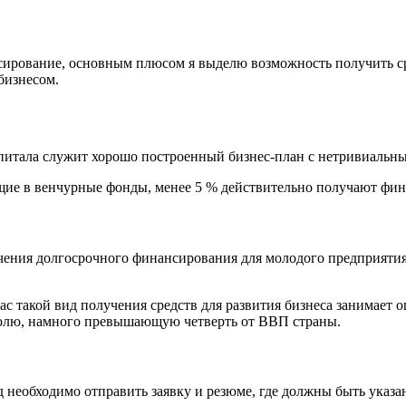
ирование, основным плюсом я выделю возможность получить сред
бизнесом.
итала служит хорошо построенный бизнес-план с нетривиальн
ющие в венчурные фонды, менее 5 % действительно получают фин
чения долгосрочного финансирования для молодого предприяти
час такой вид получения средств для развития бизнеса занимае
 долю, намного превышающую четверть от ВВП страны.
 необходимо отправить заявку и резюме, где должны быть указа