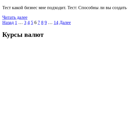
Тест какой бизнес мне подходит. Тест: Способны ли вы создать
Читать далее
Пагинация
Назад
1
…
3
4
5
6
7
8
9
…
14
Далее
записей
Курсы валют