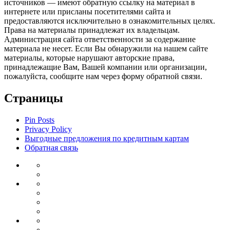
источников — имеют обратную ссылку на материал в
интернете или присланы посетителями сайта и
предоставляются исключительно в ознакомительных целях.
Права на материалы принадлежат их владельцам.
Администрация сайта ответственности за содержание
материала не несет. Если Вы обнаружили на нашем сайте
материалы, которые нарушают авторские права,
принадлежащие Вам, Вашей компании или организации,
пожалуйста, сообщите нам через форму обратной связи.
Страницы
Pin Posts
Privacy Policy
Выгодные предложения по кредитным картам
Обратная связь
Инвестиции
Законодательство
Венчурные
Банковский
инвестиции
Депозиты
сектор
Кредиты
для
Ипотека
бизнеса
Дебетовые
Бизнес
карты
Тендеры
Бизнес