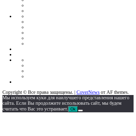
планирование
Бизнес
идеи
Франшиза
Forex
Индикаторы
forex
Советники
для
Бонусы
торговли
от
Кредитные
брокеров
карты
Брокеры
форекс
Стратегии
Экономика
для
Недвижимость
торговли
Промышленность
Промышленное
оборудование
Автоматические
линии
Станкостроение
Литейное
IT
оборудование
Сектор
Copyright © Все права защищены.
|
CoverNews
от AF themes.
Мы используем куки для наилучшего представления нашего
сайта. Если Вы продолжите использовать сайт, мы будем
считать что Вас это устраивает.
Ok