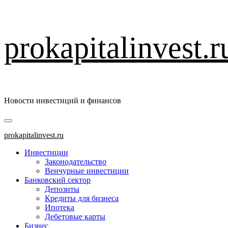
Перейти
prokapitalinvest.r
к
содержимому
Новости инвестиций и финансов
Основное
меню
prokapitalinvest.ru
Инвестиции
Законодательство
Венчурные инвестиции
Банковский сектор
Депозиты
Кредиты для бизнеса
Ипотека
Дебетовые карты
Бизнес