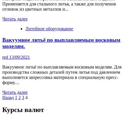
Применяется для стального литья, а также для получения
отливок из цветных металлов и...
Читать далее
Литейное оборудование
Вакуумное литьё по выплавляемым восковым
моделям.
red
13/09/2021
Вакуумное литьё по выплавляемым восковым моделям. Для
производства сложных деталей путем литья под давлением
выполняется запрессовка материала в специальную пресс-
форму....
Читать далее
Пагинация
Назад
1
2
3
4
записей
Курсы валют