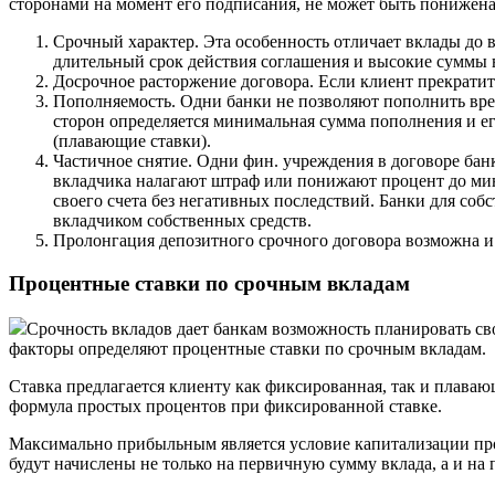
сторонами на момент его подписания, не может быть понижена
Срочный характер. Эта особенность отличает вклады до в
длительный срок действия соглашения и высокие суммы
Досрочное расторжение договора. Если клиент прекратит
Пополняемость. Одни банки не позволяют пополнить вре
сторон определяется минимальная сумма пополнения и е
(плавающие ставки).
Частичное снятие. Одни фин. учреждения в договоре банк
вкладчика налагают штраф или понижают процент до ми
своего счета без негативных последствий. Банки для соб
вкладчиком собственных средств.
Пролонгация депозитного срочного договора возможна и
Процентные ставки по срочным вкладам
Срочность вкладов дает банкам возможность планировать св
факторы определяют процентные ставки по срочным вкладам.
Ставка предлагается клиенту как фиксированная, так и плава
формула простых процентов при фиксированной ставке.
Максимально прибыльным является условие капитализации про
будут начислены не только на первичную сумму вклада, а и на