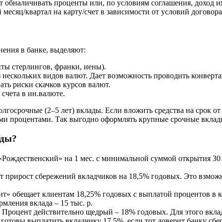
 обналичивать проценты или, по условиям соглашения, доход им 
есяц/квартал на карту/счет в зависимости от условий договора
нения в банке, выделяют:
ты стерлингов, франки, иены).
 нескольких видов валют. Дает возможность проводить конверта
ать риски скачков курсов валют.
счета в ин.валюте.
олгосрочные (2–5 лет) вклады. Если вложить средства на срок о
ми процентами. Так выгодно оформлять крупные срочные вклад
ады?
Рождественский» на 1 мес. с минимальной суммой открытия 30 т
 прирост сбережений вкладчиков на 18,5% годовых. Это взможн
» обещает клиентам 18,25% годовых с выплатой процентов в ко
мления вклада – 15 тыс. р.
роцент действительно щедрый – 18% годовых. Для этого вкладчик
товы выплатить вкладчику 17,5%, если тот доверит банку сбере