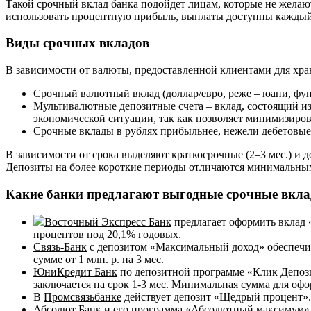
Такой срочный вклад банка подойдет лицам, которые не желают
использовать процентную прибыль, выплаты доступны каждый м
Виды срочных вкладов
В зависимости от валюты, предоставленной клиентами для хра
Срочный валютный вклад (доллар/евро, реже – юани, фун
Мультивалютные депозитные счета – вклад, состоящий из
экономической ситуации, так как позволяет минимизиров
Срочные вклады в рублях прибыльнее, нежели дебетовые 
В зависимости от срока выделяют краткосрочные (2–3 мес.) и д
Депозиты на более короткие периоды отличаются минимальны
Какие банки предлагают выгодные срочные вкл
Восточный Экспресс Банк
предлагает оформить вклад «
процентов под 20,1% годовых.
Связь-Банк
с депозитом «Максимальный доход» обеспечит
сумме от 1 млн. р. на 3 мес.
ЮниКредит Банк
по депозитной программе «Клик Депозит
заключается на срок 1-3 мес. Минимальная сумма для офор
В
Промсвязьбанке
действует депозит «Щедрый процент». П
Абсолют Банк
и его программа «Абсолютный максимум» го