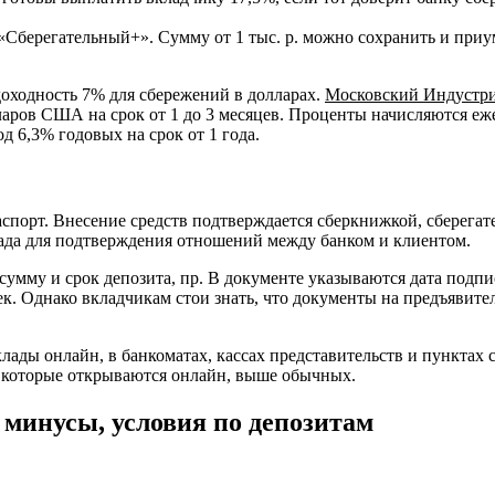
«Сберегательный+». Сумму от 1 тыс. р. можно сохранить и приу
оходность 7% для сбережений в долларах.
Московский Индустр
лларов США на срок от 1 до 3 месяцев. Проценты начисляются е
д 6,3% годовых на срок от 1 года.
паспорт. Внесение средств подтверждается сберкнижкой, сберег
лада для подтверждения отношений между банком и клиентом.
 сумму и срок депозита, пр. В документе указываются дата подп
к. Однако вкладчикам стои знать, что документы на предъявите
клады онлайн, в банкоматах, кассах представительств и пункта
, которые открываются онлайн, выше обычных.
 минусы, условия по депозитам