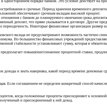
 в одностороннем порядке банком. Это условие действует на пр
остребования и срочные. Период хранения временного депозита 
 вложений обеспечивают срочным вкладам высокий процент.
 отношения с банком до планируемого окончания срока депозита 
менный депозит, что прямо указывается в договоре. Другие пр
го периодичность. Некоторые финансовые организации размер н
овского вклада не предусматривают возможность частично снима
нимума. Но большинство финансовых учреждений предоставляют
ственной стабильности устанавливают сумму, которая в обязатель
 предполагает повышение/снижение процентной ставки, продле
ои доходы и знать наверняка, какой период времени денежные ср
ющая. Если соглашением не определен конкретный способ начисл
центов, когда положенные проценты присоединяют к основной с
 полученный и присоединенный к ней доход.