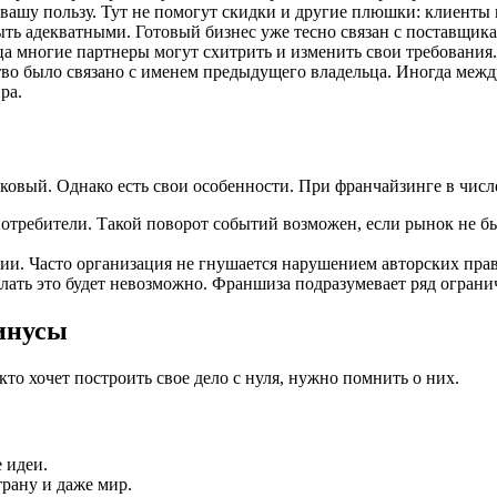
 вашу пользу. Тут не помогут скидки и другие плюшки: клиенты
ть адекватными. Готовый бизнес уже тесно связан с поставщикам
ца многие партнеры могут схитрить и изменить свои требования.
ство было связано с именем предыдущего владельца. Иногда меж
ра.
ковый. Однако есть свои особенности. При франчайзинге в чис
потребители. Такой поворот событий возможен, если рынок не б
. Часто организация не гнушается нарушением авторских прав 
елать это будет невозможно. Франшиза подразумевает ряд ограни
инусы
кто хочет построить свое дело с нуля, нужно помнить о них.
 идеи.
трану и даже мир.