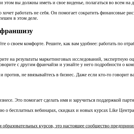
и этом вы должны иметь и свое виденье, полагаться во всем на 
о хочет работать не себя. Он помогает сократить финансовые р
пешен в этом деле.
 франшизу
те о своем комфорте. Решите, как вам удобнее: работать по отр
ите на результаты маркетинговых исследований, экспертную оц
говорите с другим франчайзи и узнайте у него подробности о ко
 и против, не ввязывайтесь в бизнес. Даже если кто-то говорит в
знесе. Это помогает сделать имя и заручиться поддержкой партн
 о бесплатных вебинарах, скидках и новых курсах Like Центра
м образовательных курсов, это настоящее сообщество предприни