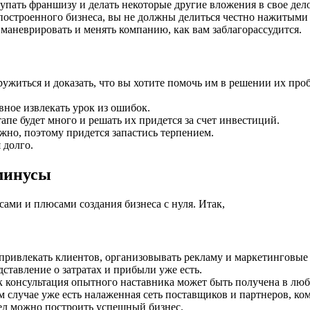
упать франшизу и делать некоторые другие вложения в свое дело
построенного бизнеса, вы не должны делиться честно нажитыми 
маневрировать и менять компанию, как вам заблагорассудится.
ружиться и доказать, что вы хотите помочь им в решении их про
вное извлекать урок из ошибок.
пе будет много и решать их придется за счет инвестиций.
жно, поэтому придется запастись терпением.
 долго.
 минусы
ами и плюсами создания бизнеса с нуля. Итак,
, привлекать клиентов, организовывать рекламу и маркетинговые
дставление о затратах и прибыли уже есть.
 консультация опытного наставника может быть получена в люб
м случае уже есть налаженная сеть поставщиков и партнеров, к
дел можно построить успешный бизнес.