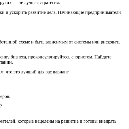
других — не лучшая стратегия.
иски и ускорить развитие дела. Начинающие предприниматели
аботанной схеме и быть зависимым от системы или рисковать,
енку бизнеса, проконсультируйтесь с юристом. Найдите
мпании.
ам, что это лучший для вас вариант.
еров.
?
мателей, которые нацелены на развитие и готовы внедрять