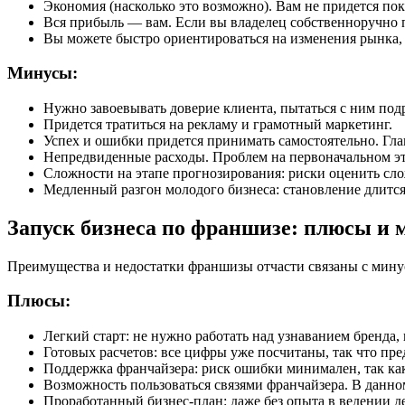
Экономия (насколько это возможно). Вам не придется пок
Вся прибыль — вам. Если вы владелец собственноручно 
Вы можете быстро ориентироваться на изменения рынка, 
Минусы:
Нужно завоевывать доверие клиента, пытаться с ним под
Придется тратиться на рекламу и грамотный маркетинг.
Успех и ошибки придется принимать самостоятельно. Гла
Непредвиденные расходы. Проблем на первоначальном эта
Сложности на этапе прогнозирования: риски оценить сло
Медленный разгон молодого бизнеса: становление длится
Запуск бизнеса по франшизе: плюсы и
Преимущества и недостатки франшизы отчасти связаны с минус
Плюсы:
Легкий старт: не нужно работать над узнаванием бренда
Готовых расчетов: все цифры уже посчитаны, так что пре
Поддержка франчайзера: риск ошибки минимален, так как
Возможность пользоваться связями франчайзера. В данно
Проработанный бизнес-план: даже без опыта в ведении 