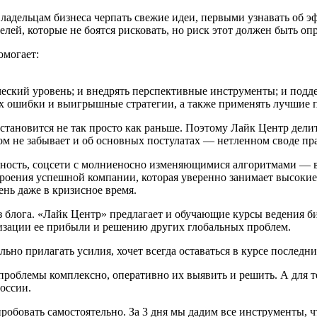
ладельцам бизнеса черпать свежие идеи, первыми узнавать об 
лей, которые не боятся рисковать, но риск этот должен быть о
омогает:
ческий уровень; и внедрять перспективные инструменты; и под
их ошибки и выигрышные стратегии, а также применять лучшие п
становится не так просто как раньше. Поэтому Лайк Центр дели
этом не забывает и об основных постулатах — нетленном своде п
ость, соцсети с молниеносно изменяющимися алгоритмами — все 
строения успешной компании, которая уверенно занимает высоки
нь даже в кризисное время.
 из блога. «Лайк Центр» предлагает и обучающие курсы ведения 
изации ее прибыли и решению других глобальных проблем.
ьно прилагать усилия, хочет всегда оставаться в курсе последни
проблемы комплексно, оперативно их выявить и решить. А для те
оссии.
робовать самостоятельно. За 3 дня мы дадим все инструменты, ч