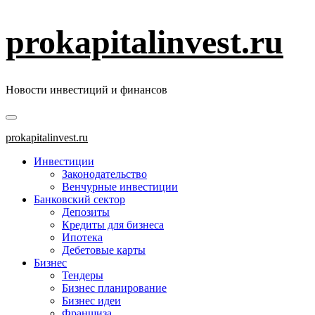
Перейти
prokapitalinvest.ru
к
содержимому
Новости инвестиций и финансов
Основное
меню
prokapitalinvest.ru
Инвестиции
Законодательство
Венчурные инвестиции
Банковский сектор
Депозиты
Кредиты для бизнеса
Ипотека
Дебетовые карты
Бизнес
Тендеры
Бизнес планирование
Бизнес идеи
Франшиза